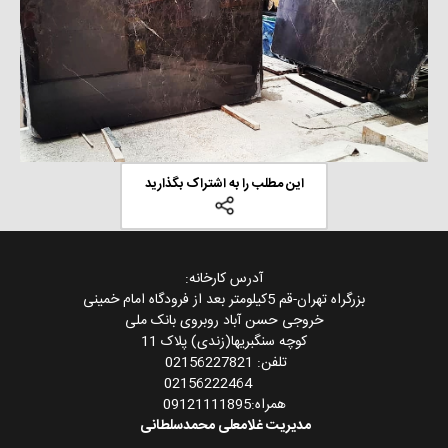
این مطلب را به اشتراک بگذارید
آدرس کارخانه:
بزرگراه تهران-قم 5کیلومتر بعد از فرودگاه امام خمینی
خروجی حسن آباد روبروی بانک ملی
کوچه سنگبریها(زندی) پلاک 11
تلفن: 02156227821
02156222464
همراه:09121111895
مدیریت غلامعلی محمدسلطانی