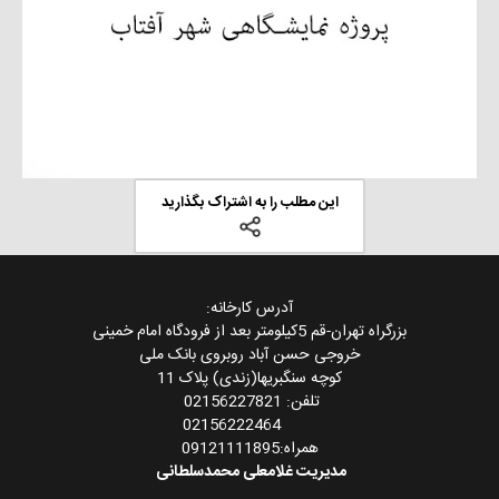
این مطلب را به اشتراک بگذارید
آدرس کارخانه:
بزرگراه تهران-قم 5کیلومتر بعد از فرودگاه امام خمینی
خروجی حسن آباد روبروی بانک ملی
کوچه سنگبریها(زندی) پلاک 11
تلفن: 02156227821
02156222464
همراه:09121111895
مدیریت غلامعلی محمدسلطانی