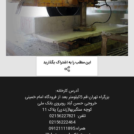
این مطلب را به اشتراک بگذارید
آدرس کارخانه:
بزرگراه تهران-قم 5کیلومتر بعد از فرودگاه امام خمینی
خروجی حسن آباد روبروی بانک ملی
کوچه سنگبریها(زندی) پلاک 11
تلفن: 02156227821
02156222464
همراه:09121111895