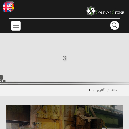
3
خانه
گالری
3