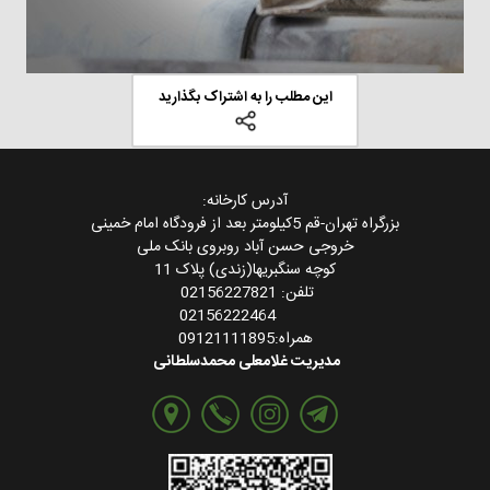
این مطلب را به اشتراک بگذارید
آدرس کارخانه:
بزرگراه تهران-قم 5کیلومتر بعد از فرودگاه امام خمینی
خروجی حسن آباد روبروی بانک ملی
کوچه سنگبریها(زندی) پلاک 11
تلفن: 02156227821
02156222464
همراه:09121111895
مدیریت غلامعلی محمدسلطانی