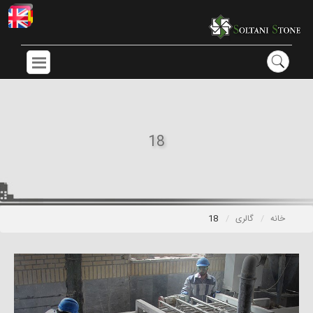
18
خانه
گالری
18