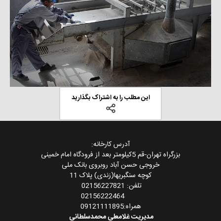
این مطلب را به اشتراک بگذارید
آدرس کارخانه:
بزرگراه تهران-قم 5کیلومتر بعد از فرودگاه امام خمینی
خروجی حسن آباد روبروی بانک ملی
کوچه سنگبریها(زندی) پلاک 11
تلفن: 02156227821
02156222464
همراه:09121111895
مدیریت غلامعلی محمدسلطانی