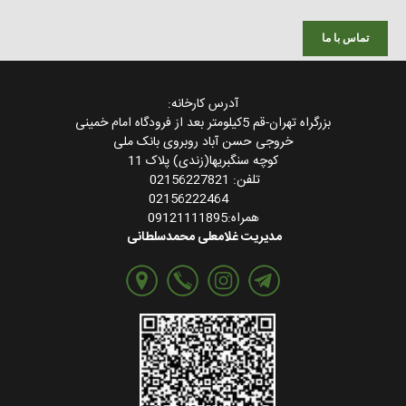
تماس با ما
آدرس کارخانه:
بزرگراه تهران-قم 5کیلومتر بعد از فرودگاه امام خمینی
خروجی حسن آباد روبروی بانک ملی
کوچه سنگبریها(زندی) پلاک 11
تلفن: 02156227821
02156222464
همراه:09121111895
مدیریت غلامعلی محمدسلطانی